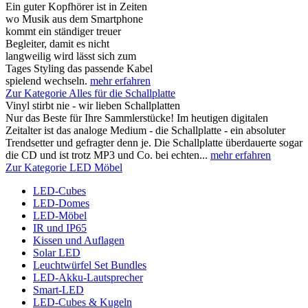
Ein guter Kopfhörer ist in Zeiten
wo Musik aus dem Smartphone
kommt ein ständiger treuer
Begleiter, damit es nicht
langweilig wird lässt sich zum
Tages Styling das passende Kabel
spielend wechseln.
mehr erfahren
Zur Kategorie Alles für die Schallplatte
Vinyl stirbt nie - wir lieben Schallplatten
Nur das Beste für Ihre Sammlerstücke! Im heutigen digitalen
Zeitalter ist das analoge Medium - die Schallplatte - ein absoluter
Trendsetter und gefragter denn je. Die Schallplatte überdauerte sogar
die CD und ist trotz MP3 und Co. bei echten...
mehr erfahren
Zur Kategorie LED Möbel
LED-Cubes
LED-Domes
LED-Möbel
IR und IP65
Kissen und Auflagen
Solar LED
Leuchtwürfel Set Bundles
LED-Akku-Lautsprecher
Smart-LED
LED-Cubes & Kugeln