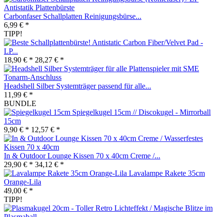
Carbonfaser Schallplatten Reinigungsbürse...
6,99 € *
TIPP!
Antistatic Carbon Fiber/Velvet Pad -
LP...
18,90 € *
28,27 € *
Headshell Silber Systemträger passend für alle...
11,99 € *
BUNDLE
Spiegelkugel 15cm // Discokugel - Mirrorball
15cm
9,90 € *
12,57 € *
In & Outdoor Lounge Kissen 70 x 40cm Creme /...
29,90 € *
34,12 € *
Lavalampe Rakete 35cm
Orange-Lila
49,00 € *
TIPP!