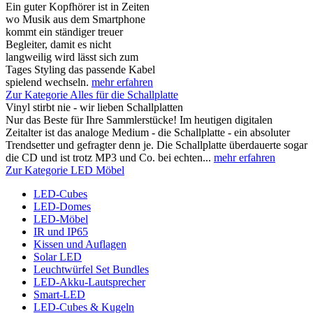
Ein guter Kopfhörer ist in Zeiten
wo Musik aus dem Smartphone
kommt ein ständiger treuer
Begleiter, damit es nicht
langweilig wird lässt sich zum
Tages Styling das passende Kabel
spielend wechseln.
mehr erfahren
Zur Kategorie Alles für die Schallplatte
Vinyl stirbt nie - wir lieben Schallplatten
Nur das Beste für Ihre Sammlerstücke! Im heutigen digitalen
Zeitalter ist das analoge Medium - die Schallplatte - ein absoluter
Trendsetter und gefragter denn je. Die Schallplatte überdauerte sogar
die CD und ist trotz MP3 und Co. bei echten...
mehr erfahren
Zur Kategorie LED Möbel
LED-Cubes
LED-Domes
LED-Möbel
IR und IP65
Kissen und Auflagen
Solar LED
Leuchtwürfel Set Bundles
LED-Akku-Lautsprecher
Smart-LED
LED-Cubes & Kugeln