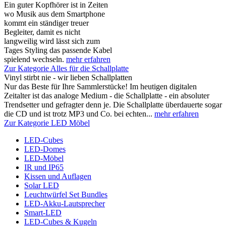
Ein guter Kopfhörer ist in Zeiten
wo Musik aus dem Smartphone
kommt ein ständiger treuer
Begleiter, damit es nicht
langweilig wird lässt sich zum
Tages Styling das passende Kabel
spielend wechseln.
mehr erfahren
Zur Kategorie Alles für die Schallplatte
Vinyl stirbt nie - wir lieben Schallplatten
Nur das Beste für Ihre Sammlerstücke! Im heutigen digitalen
Zeitalter ist das analoge Medium - die Schallplatte - ein absoluter
Trendsetter und gefragter denn je. Die Schallplatte überdauerte sogar
die CD und ist trotz MP3 und Co. bei echten...
mehr erfahren
Zur Kategorie LED Möbel
LED-Cubes
LED-Domes
LED-Möbel
IR und IP65
Kissen und Auflagen
Solar LED
Leuchtwürfel Set Bundles
LED-Akku-Lautsprecher
Smart-LED
LED-Cubes & Kugeln