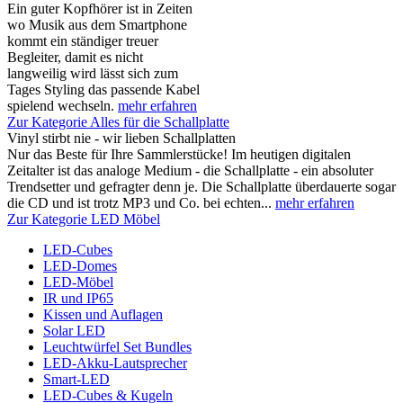
Ein guter Kopfhörer ist in Zeiten
wo Musik aus dem Smartphone
kommt ein ständiger treuer
Begleiter, damit es nicht
langweilig wird lässt sich zum
Tages Styling das passende Kabel
spielend wechseln.
mehr erfahren
Zur Kategorie Alles für die Schallplatte
Vinyl stirbt nie - wir lieben Schallplatten
Nur das Beste für Ihre Sammlerstücke! Im heutigen digitalen
Zeitalter ist das analoge Medium - die Schallplatte - ein absoluter
Trendsetter und gefragter denn je. Die Schallplatte überdauerte sogar
die CD und ist trotz MP3 und Co. bei echten...
mehr erfahren
Zur Kategorie LED Möbel
LED-Cubes
LED-Domes
LED-Möbel
IR und IP65
Kissen und Auflagen
Solar LED
Leuchtwürfel Set Bundles
LED-Akku-Lautsprecher
Smart-LED
LED-Cubes & Kugeln