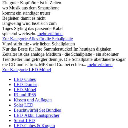
Ein guter Kopfhörer ist in Zeiten
wo Musik aus dem Smartphone
kommt ein ständiger treuer
Begleiter, damit es nicht
langweilig wird lässt sich zum
Tages Styling das passende Kabel
spielend wechseln.
mehr erfahren
Zur Kategorie Alles für die Schallplatte
Vinyl stirbt nie - wir lieben Schallplatten
Nur das Beste für Ihre Sammlerstücke! Im heutigen digitalen
Zeitalter ist das analoge Medium - die Schallplatte - ein absoluter
Trendsetter und gefragter denn je. Die Schallplatte überdauerte sogar
die CD und ist trotz MP3 und Co. bei echten...
mehr erfahren
Zur Kategorie LED Möbel
LED-Cubes
LED-Domes
LED-Möbel
IR und IP65
Kissen und Auflagen
Solar LED
Leuchtwürfel Set Bundles
LED-Akku-Lautsprecher
Smart-LED
LED-Cubes & Kugeln