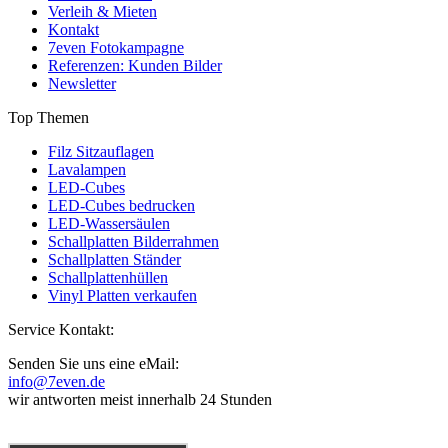
Verleih & Mieten
Kontakt
7even Fotokampagne
Referenzen: Kunden Bilder
Newsletter
Top Themen
Filz Sitzauflagen
Lavalampen
LED-Cubes
LED-Cubes bedrucken
LED-Wassersäulen
Schallplatten Bilderrahmen
Schallplatten Ständer
Schallplattenhüllen
Vinyl Platten verkaufen
Service Kontakt:
Senden Sie uns eine eMail:
info@7even.de
wir antworten meist innerhalb 24 Stunden