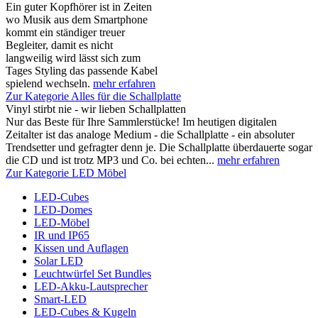
Ein guter Kopfhörer ist in Zeiten
wo Musik aus dem Smartphone
kommt ein ständiger treuer
Begleiter, damit es nicht
langweilig wird lässt sich zum
Tages Styling das passende Kabel
spielend wechseln.
mehr erfahren
Zur Kategorie Alles für die Schallplatte
Vinyl stirbt nie - wir lieben Schallplatten
Nur das Beste für Ihre Sammlerstücke! Im heutigen digitalen
Zeitalter ist das analoge Medium - die Schallplatte - ein absoluter
Trendsetter und gefragter denn je. Die Schallplatte überdauerte sogar
die CD und ist trotz MP3 und Co. bei echten...
mehr erfahren
Zur Kategorie LED Möbel
LED-Cubes
LED-Domes
LED-Möbel
IR und IP65
Kissen und Auflagen
Solar LED
Leuchtwürfel Set Bundles
LED-Akku-Lautsprecher
Smart-LED
LED-Cubes & Kugeln