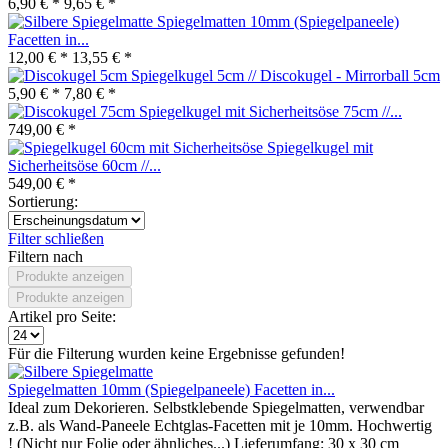
6,90 € *
9,65 € *
Spiegelmatten 10mm (Spiegelpaneele)
Facetten in...
12,00 € *
13,55 € *
Spiegelkugel 5cm // Discokugel - Mirrorball 5cm
5,90 € *
7,80 € *
Spiegelkugel mit Sicherheitsöse 75cm //...
749,00 € *
Spiegelkugel mit
Sicherheitsöse 60cm //...
549,00 € *
Sortierung:
Filter schließen
Filtern nach
Produkte anzeigen
Produkte anzeigen
Artikel pro Seite:
Für die Filterung wurden keine Ergebnisse gefunden!
Spiegelmatten 10mm (Spiegelpaneele) Facetten in...
Ideal zum Dekorieren. Selbstklebende Spiegelmatten, verwendbar
z.B. als Wand-Paneele Echtglas-Facetten mit je 10mm. Hochwertig
! (Nicht nur Folie oder ähnliches...) Lieferumfang: 30 x 30 cm