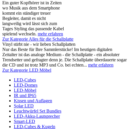
Ein guter Kopfhörer ist in Zeiten
wo Musik aus dem Smartphone
kommt ein ständiger treuer
Begleiter, damit es nicht
langweilig wird lässt sich zum
Tages Styling das passende Kabel
spielend wechseln.
mehr erfahren
Zur Kategorie Alles für die Schallplatte
Vinyl stirbt nie - wir lieben Schallplatten
Nur das Beste für Ihre Sammlerstücke! Im heutigen digitalen
Zeitalter ist das analoge Medium - die Schallplatte - ein absoluter
Trendsetter und gefragter denn je. Die Schallplatte überdauerte sogar
die CD und ist trotz MP3 und Co. bei echten...
mehr erfahren
Zur Kategorie LED Möbel
LED-Cubes
LED-Domes
LED-Möbel
IR und IP65
Kissen und Auflagen
Solar LED
Leuchtwürfel Set Bundles
LED-Akku-Lautsprecher
Smart-LED
LED-Cubes & Kugeln