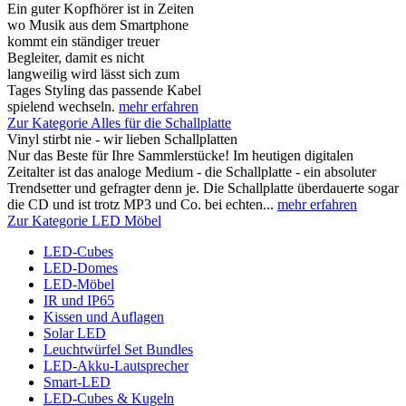
Ein guter Kopfhörer ist in Zeiten
wo Musik aus dem Smartphone
kommt ein ständiger treuer
Begleiter, damit es nicht
langweilig wird lässt sich zum
Tages Styling das passende Kabel
spielend wechseln.
mehr erfahren
Zur Kategorie Alles für die Schallplatte
Vinyl stirbt nie - wir lieben Schallplatten
Nur das Beste für Ihre Sammlerstücke! Im heutigen digitalen
Zeitalter ist das analoge Medium - die Schallplatte - ein absoluter
Trendsetter und gefragter denn je. Die Schallplatte überdauerte sogar
die CD und ist trotz MP3 und Co. bei echten...
mehr erfahren
Zur Kategorie LED Möbel
LED-Cubes
LED-Domes
LED-Möbel
IR und IP65
Kissen und Auflagen
Solar LED
Leuchtwürfel Set Bundles
LED-Akku-Lautsprecher
Smart-LED
LED-Cubes & Kugeln