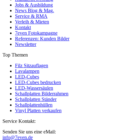
Jobs & Ausbildung
News Blog & Mag.
Service & RMA
Verleih & Mieten
Kontakt
7even Fotokampagne
Referenzen: Kunden Bilder
Newsletter
Top Themen
Filz Sitzauflagen
Lavalampen
LED-Cubes
LED-Cubes bedrucken
LED-Wassersäulen
Schallplatten Bilderrahmen
Schallplatten Ständer
Schallplattenhüllen
Vinyl Platten verkaufen
Service Kontakt:
Senden Sie uns eine eMail:
info@7even.de