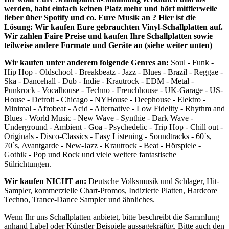
werden, habt einfach keinen Platz mehr und hört mittlerweile
lieber über Spotify und co. Eure Musik an ? Hier ist die
Lösung:
Wir kaufen Eure gebrauchten Vinyl-Schallplatten auf.
Wir zahlen Faire Preise und kaufen Ihre Schallplatten sowie
teilweise andere Formate und Geräte an (siehe weiter unten)
Wir kaufen unter anderem folgende Genres an:
Soul - Funk -
Hip Hop - Oldschool - Breakbeatz - Jazz - Blues - Brazil - Reggae -
Ska - Dancehall - Dub - Indie - Krautrock - EDM - Metal -
Punkrock - Vocalhouse - Techno - Frenchhouse - UK-Garage - US-
House - Detroit - Chicago - NYHouse - Deephouse - Elektro -
Minimal - Afrobeat - Acid - Alternative - Low Fidelity - Rhythm and
Blues - World Music - New Wave - Synthie - Dark Wave -
Underground - Ambient - Goa - Psychedelic - Trip Hop - Chill out -
Originals - Disco-Classics - Easy Listening - Soundtracks - 60`s,
70`s, Avantgarde - New-Jazz - Krautrock - Beat - Hörspiele -
Gothik - Pop und Rock und viele weitere fantastische
Stilrichtungen.
Wir kaufen NICHT an:
Deutsche Volksmusik und Schlager, Hit-
Sampler, kommerzielle Chart-Promos, Indizierte Platten, Hardcore
Techno, Trance-Dance Sampler und ähnliches.
Wenn Ihr uns Schallplatten anbietet, bitte beschreibt die Sammlung
anhand Label oder Künstler Beispiele aussagekräftig. Bitte auch den