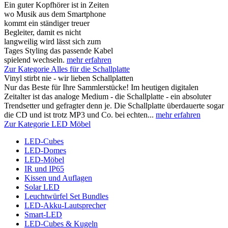
Ein guter Kopfhörer ist in Zeiten
wo Musik aus dem Smartphone
kommt ein ständiger treuer
Begleiter, damit es nicht
langweilig wird lässt sich zum
Tages Styling das passende Kabel
spielend wechseln.
mehr erfahren
Zur Kategorie Alles für die Schallplatte
Vinyl stirbt nie - wir lieben Schallplatten
Nur das Beste für Ihre Sammlerstücke! Im heutigen digitalen
Zeitalter ist das analoge Medium - die Schallplatte - ein absoluter
Trendsetter und gefragter denn je. Die Schallplatte überdauerte sogar
die CD und ist trotz MP3 und Co. bei echten...
mehr erfahren
Zur Kategorie LED Möbel
LED-Cubes
LED-Domes
LED-Möbel
IR und IP65
Kissen und Auflagen
Solar LED
Leuchtwürfel Set Bundles
LED-Akku-Lautsprecher
Smart-LED
LED-Cubes & Kugeln