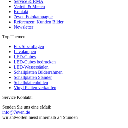
Service & RMA
Verleih & Mieten
Kontakt
7even Fotokampagne
Referenzen: Kunden Bilder
Newsletter
Top Themen
Filz Sitzauflagen
Lavalampen
LED-Cubes
LED-Cubes bedrucken
LED-Wassersäulen
Schallplatten Bilderrahmen
Schallplatten Ständer
Schallplattenhüllen
Vinyl Platten verkaufen
Service Kontakt:
Senden Sie uns eine eMail:
info@7even.de
wir antworten meist innerhalb 24 Stunden