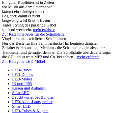
Ein guter Kopfhörer ist in Zeiten
wo Musik aus dem Smartphone
kommt ein ständiger treuer
Begleiter, damit es nicht
langweilig wird lässt sich zum
Tages Styling das passende Kabel
spielend wechseln.
mehr erfahren
Zur Kategorie Alles für die Schallplatte
Vinyl stirbt nie - wir lieben Schallplatten
Nur das Beste für Ihre Sammlerstücke! Im heutigen digitalen
Zeitalter ist das analoge Medium - die Schallplatte - ein absoluter
Trendsetter und gefragter denn je. Die Schallplatte überdauerte sogar
die CD und ist trotz MP3 und Co. bei echten...
mehr erfahren
Zur Kategorie LED Möbel
LED-Cubes
LED-Domes
LED-Möbel
IR und IP65
Kissen und Auflagen
Solar LED
Leuchtwürfel Set Bundles
LED-Akku-Lautsprecher
Smart-LED
LED-Cubes & Kugeln