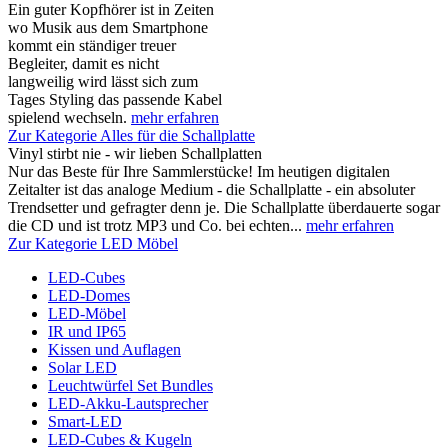
Ein guter Kopfhörer ist in Zeiten
wo Musik aus dem Smartphone
kommt ein ständiger treuer
Begleiter, damit es nicht
langweilig wird lässt sich zum
Tages Styling das passende Kabel
spielend wechseln.
mehr erfahren
Zur Kategorie Alles für die Schallplatte
Vinyl stirbt nie - wir lieben Schallplatten
Nur das Beste für Ihre Sammlerstücke! Im heutigen digitalen
Zeitalter ist das analoge Medium - die Schallplatte - ein absoluter
Trendsetter und gefragter denn je. Die Schallplatte überdauerte sogar
die CD und ist trotz MP3 und Co. bei echten...
mehr erfahren
Zur Kategorie LED Möbel
LED-Cubes
LED-Domes
LED-Möbel
IR und IP65
Kissen und Auflagen
Solar LED
Leuchtwürfel Set Bundles
LED-Akku-Lautsprecher
Smart-LED
LED-Cubes & Kugeln