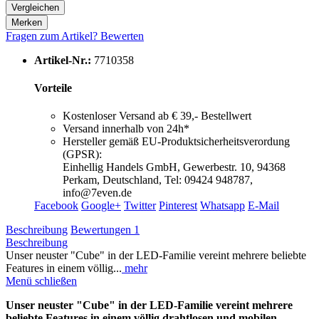
Vergleichen
Merken
Fragen zum Artikel?
Bewerten
Artikel-Nr.:
7710358
Vorteile
Kostenloser Versand ab € 39,- Bestellwert
Versand innerhalb von 24h*
Hersteller gemäß EU-Produktsicherheitsverordung
(GPSR):
Einhellig Handels GmbH, Gewerbestr. 10, 94368
Perkam, Deutschland, Tel: 09424 948787,
info@7even.de
Facebook
Google+
Twitter
Pinterest
Whatsapp
E-Mail
Beschreibung
Bewertungen
1
Beschreibung
Unser neuster "Cube" in der LED-Familie vereint mehrere beliebte
Features in einem völlig...
mehr
Menü schließen
Unser neuster "Cube" in der LED-Familie vereint mehrere
beliebte Features in einem völlig drahtlosen und mobilen