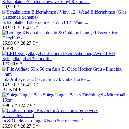
Schallplatten Ständer schwarz / Vinyl Records...
29,99 € *
Schallplatten Bilderrahmen / Vinyl 12" Wand...
13,99 € *
16,47 € *
In & Outdoor Lounge Kissen 50cm
Deepblue /...
26,90 € *
28,27 € *
TIPP!
7even LED
Spiegelkugelset 30cm mit...
129,00 € *
Filz Auflage 50 x 50 cm für z.B. Cube Hocker...
14,99 € *
16,47 € *
BUNDLE
Spiegelkugel 15cm // Discokugel - Mirrorball
15cm
9,90 € *
12,57 € *
In & Outdoor Lounge Kissen 50cm Creme /...
26,90 € *
28,27 € *