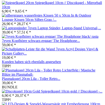
Spiegelkugel 10cm // Discokugel - Mirrorball
10cm
6,90 € *
9,65 € *
In & Outdoor
Lounge Kissen 50cm Silber-Grau /...
26,90 € *
28,27 € *
7even Laptop Ständer, Laptop-Stand Universal,...
39,00 € *
57,51 € *
7even Kopfhörer schwarz-reggae/ The Headphone...
59,00 € *
7even Acryl Design Vinyl &
Picture Gallery...
19,00 € *
Kunden haben sich ebenfalls angesehen
TIPP!
Plasmakugel 20cm Lila - Toller Retro...
39,00 € *
BUNDLE
Spiegelkugel 10cm gold // Discokugel -...
6,90 € *
20,37 € *
TIPP!