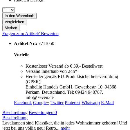
In den
Warenkorb
Vergleichen
Merken
Fragen zum Artikel?
Bewerten
Artikel-Nr.:
7711050
Vorteile
Kostenloser Versand ab € 39,- Bestellwert
Versand innerhalb von 24h*
Hersteller gemäß EU-Produktsicherheitsverordung
(GPSR):
Einhellig Handels GmbH, Gewerbestr. 10, 94368
Perkam, Deutschland, Tel: 09424 948787,
info@7even.de
Facebook
Google+
Twitter
Pinterest
Whatsapp
E-Mail
Beschreibung
Bewertungen
0
Beschreibung
Lavalampen sind Klassiker, die in jedes Wohnzimmer gehören! Und
jetzt bei uns völlig neu: Retro...
mehr