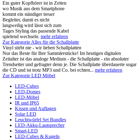
Ein guter Kopfhörer ist in Zeiten
wo Musik aus dem Smartphone
kommt ein ständiger treuer
Begleiter, damit es nicht
langweilig wird lässt sich zum
Tages Styling das passende Kabel
spielend wechseln.
mehr erfahren
Zur Kategorie Alles für die Schallplatte
Vinyl stirbt nie - wir lieben Schallplatten
Nur das Beste für Ihre Sammlerstücke! Im heutigen digitalen
Zeitalter ist das analoge Medium - die Schallplatte - ein absoluter
Trendsetter und gefragter denn je. Die Schallplatte überdauerte sogar
die CD und ist trotz MP3 und Co. bei echten...
mehr erfahren
Zur Kategorie LED Möbel
LED-Cubes
LED-Domes
LED-Möbel
IR und IP65
Kissen und Auflagen
Solar LED
Leuchtwürfel Set Bundles
LED-Akku-Lautsprecher
Smart-LED
LED-Cubes & Kugeln