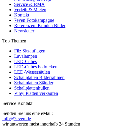
Service & RMA
Verleih & Mieten
Kontakt
7even Fotokampagne
Referenzen: Kunden Bilder
Newsletter
Top Themen
Filz Sitzauflagen
Lavalampen
LED-Cubes
LED-Cubes bedrucken
LED-Wassersäulen
Schallplatten Bilderrahmen
Schallplatten Ständer
Schallplattenhüllen
Vinyl Platten verkaufen
Service Kontakt:
Senden Sie uns eine eMail:
info@7even.de
wir antworten meist innerhalb 24 Stunden