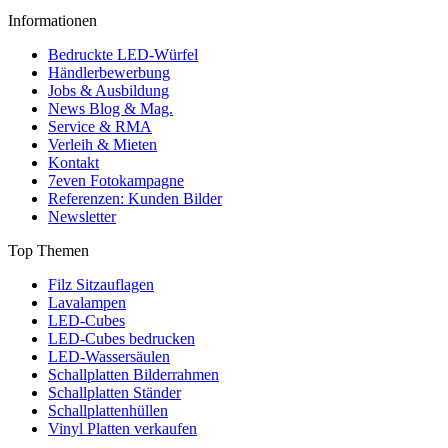
Informationen
Bedruckte LED-Würfel
Händlerbewerbung
Jobs & Ausbildung
News Blog & Mag.
Service & RMA
Verleih & Mieten
Kontakt
7even Fotokampagne
Referenzen: Kunden Bilder
Newsletter
Top Themen
Filz Sitzauflagen
Lavalampen
LED-Cubes
LED-Cubes bedrucken
LED-Wassersäulen
Schallplatten Bilderrahmen
Schallplatten Ständer
Schallplattenhüllen
Vinyl Platten verkaufen