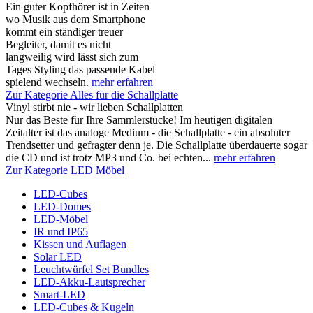
Ein guter Kopfhörer ist in Zeiten
wo Musik aus dem Smartphone
kommt ein ständiger treuer
Begleiter, damit es nicht
langweilig wird lässt sich zum
Tages Styling das passende Kabel
spielend wechseln.
mehr erfahren
Zur Kategorie Alles für die Schallplatte
Vinyl stirbt nie - wir lieben Schallplatten
Nur das Beste für Ihre Sammlerstücke! Im heutigen digitalen
Zeitalter ist das analoge Medium - die Schallplatte - ein absoluter
Trendsetter und gefragter denn je. Die Schallplatte überdauerte sogar
die CD und ist trotz MP3 und Co. bei echten...
mehr erfahren
Zur Kategorie LED Möbel
LED-Cubes
LED-Domes
LED-Möbel
IR und IP65
Kissen und Auflagen
Solar LED
Leuchtwürfel Set Bundles
LED-Akku-Lautsprecher
Smart-LED
LED-Cubes & Kugeln