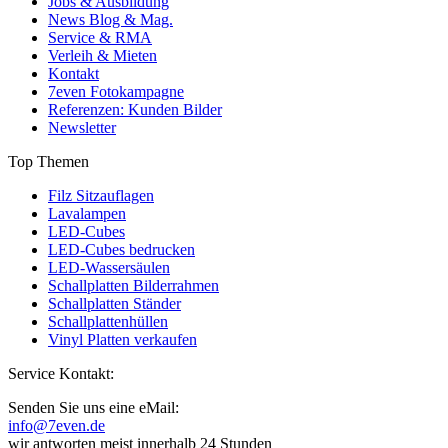
Jobs & Ausbildung
News Blog & Mag.
Service & RMA
Verleih & Mieten
Kontakt
7even Fotokampagne
Referenzen: Kunden Bilder
Newsletter
Top Themen
Filz Sitzauflagen
Lavalampen
LED-Cubes
LED-Cubes bedrucken
LED-Wassersäulen
Schallplatten Bilderrahmen
Schallplatten Ständer
Schallplattenhüllen
Vinyl Platten verkaufen
Service Kontakt:
Senden Sie uns eine eMail:
info@7even.de
wir antworten meist innerhalb 24 Stunden