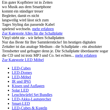
Ein guter Kopfhörer ist in Zeiten
wo Musik aus dem Smartphone
kommt ein ständiger treuer
Begleiter, damit es nicht
langweilig wird lässt sich zum
Tages Styling das passende Kabel
spielend wechseln.
mehr erfahren
Zur Kategorie Alles für die Schallplatte
Vinyl stirbt nie - wir lieben Schallplatten
Nur das Beste für Ihre Sammlerstücke! Im heutigen digitalen
Zeitalter ist das analoge Medium - die Schallplatte - ein absoluter
Trendsetter und gefragter denn je. Die Schallplatte überdauerte sogar
die CD und ist trotz MP3 und Co. bei echten...
mehr erfahren
Zur Kategorie LED Möbel
LED-Cubes
LED-Domes
LED-Möbel
IR und IP65
Kissen und Auflagen
Solar LED
Leuchtwürfel Set Bundles
LED-Akku-Lautsprecher
Smart-LED
LED-Cubes & Kugeln