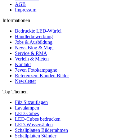
AGB
Impressum
Informationen
Bedruckte LED-Würfel
Händlerbewerbung
Jobs & Ausbildung
News Blog & Mag.
Service & RMA
Verleih & Mieten
Kontakt
7even Fotokampagne
Referenzen: Kunden Bilder
Newsletter
Top Themen
Filz Sitzauflagen
Lavalampen
LED-Cubes
LED-Cubes bedrucken
LED-Wassersäulen
Schallplatten Bilderrahmen
Schallplatten Ständer