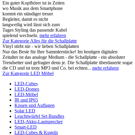
Ein guter Kopfhörer ist in Zeiten
wo Musik aus dem Smartphone
kommt ein ständiger treuer
Begleiter, damit es nicht
langweilig wird lässt sich zum
Tages Styling das passende Kabel
spielend wechseln.
mehr erfahren
Zur Kategorie Alles für die Schallplatte
Vinyl stirbt nie - wir lieben Schallplatten
Nur das Beste für Ihre Sammlerstücke! Im heutigen digitalen
Zeitalter ist das analoge Medium - die Schallplatte - ein absoluter
Trendsetter und gefragter denn je. Die Schallplatte überdauerte sogar
die CD und ist trotz MP3 und Co. bei echten...
mehr erfahren
Zur Kategorie LED Möbel
LED-Cubes
LED-Domes
LED-Möbel
IR und IP65
Kissen und Auflagen
Solar LED
Leuchtwürfel Set Bundles
LED-Akku-Lautsprecher
Smart-LED
LED-Cubes & Kugeln