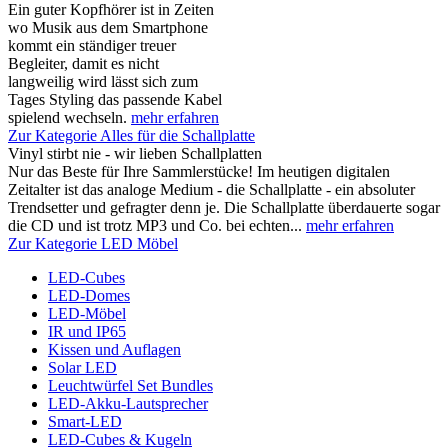
Ein guter Kopfhörer ist in Zeiten
wo Musik aus dem Smartphone
kommt ein ständiger treuer
Begleiter, damit es nicht
langweilig wird lässt sich zum
Tages Styling das passende Kabel
spielend wechseln.
mehr erfahren
Zur Kategorie Alles für die Schallplatte
Vinyl stirbt nie - wir lieben Schallplatten
Nur das Beste für Ihre Sammlerstücke! Im heutigen digitalen
Zeitalter ist das analoge Medium - die Schallplatte - ein absoluter
Trendsetter und gefragter denn je. Die Schallplatte überdauerte sogar
die CD und ist trotz MP3 und Co. bei echten...
mehr erfahren
Zur Kategorie LED Möbel
LED-Cubes
LED-Domes
LED-Möbel
IR und IP65
Kissen und Auflagen
Solar LED
Leuchtwürfel Set Bundles
LED-Akku-Lautsprecher
Smart-LED
LED-Cubes & Kugeln